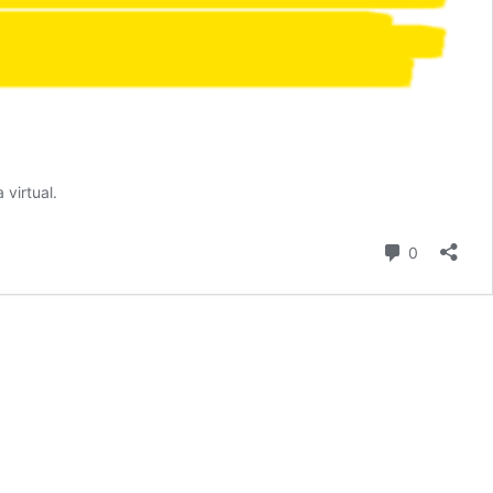
virtual.
comentari
0