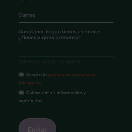
(Obligatorio)
Correo
(Obligatorio)
Cuéntanos
0 de 600 caracteres máximos
Consentimiento
Acepto la
política de privacidad
.
legal
(Obligatorio)
(Obligatorio)
Suscripción
Quiero recibir información y
boletín
contenidos.
CAPTCHA