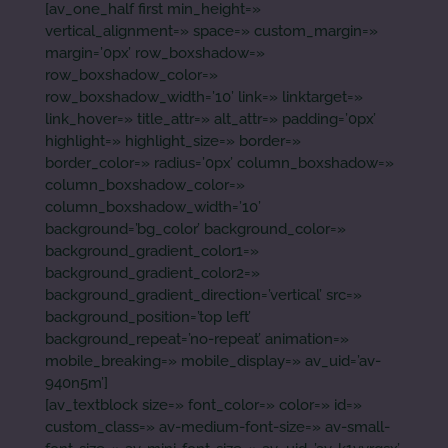
[av_one_half first min_height=»
vertical_alignment=» space=» custom_margin=»
margin=’0px’ row_boxshadow=»
row_boxshadow_color=»
row_boxshadow_width=’10’ link=» linktarget=»
link_hover=» title_attr=» alt_attr=» padding=’0px’
highlight=» highlight_size=» border=»
border_color=» radius=’0px’ column_boxshadow=»
column_boxshadow_color=»
column_boxshadow_width=’10’
background=’bg_color’ background_color=»
background_gradient_color1=»
background_gradient_color2=»
background_gradient_direction=’vertical’ src=»
background_position=’top left’
background_repeat=’no-repeat’ animation=»
mobile_breaking=» mobile_display=» av_uid=’av-
940n5m’]
[av_textblock size=» font_color=» color=» id=»
custom_class=» av-medium-font-size=» av-small-