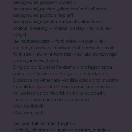
background_gradient_color2=»
background_gradient_direction=’vertical’ src=»
background_position=’top left’
background_repeat=’no-repeat’ animation=»
mobile_breaking=» mobile_display=» av_uid=’av-
77s5ii’]
[av_textblock size=» font_color=» color=» id=»
custom_class=» av-medium-font-size=» av-small-
font-size=» av-mini-font-size=» av_uid=’av-k1vyrqsx’
admin_preview_bg=»]
Dirigido por Diosbel Perdomo y protagonizada
por la Red Vecinal de Apoyo a la Soledad no
Deseada de Almenara-Ventilla, este corto muestra
la realidad que sufren muchas mujeres mayores
en los barrios de Madrid, como la soledad y
tristeza que emanan del aislamiento.
[/av_textblock]
[/av_one_half]
[av_one_full first min_height=»
vertical_alignment=» space=» custom_margin=»