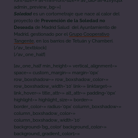
font-size=» av-mini-font-size=» av_uid=’av-k1vyrqsx’
admin_preview_bg=»]
Soledad
es un cortometraje que nace al calor del
proyecto de
Prevención de la Soledad no
Deseada
de Madrid Salud del Ayuntamiento de
Madrid, gestionado por el
Grupo Cooperativo
Tangente
, en los barrios de Tetuán y Chamberí.
[/av_textblock]
[/av_one_half]
[av_one_half min_height=» vertical_alignment=»
space=» custom_margin=» margin=’0px’
row_boxshadow=» row_boxshadow_color=»
row_boxshadow_width=’10’ link=» linktarget=»
link_hover=» title_attr=» alt_attr=» padding=’0px’
highlight=» highlight_size=» border=»
border_color=» radius=’0px’ column_boxshadow=»
column_boxshadow_color=»
column_boxshadow_width=’10’
background=’bg_color’ background_color=»
background_gradient_color1=»