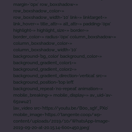
margin=’0px’ row_boxshadow=»
row_boxshadow_color=»
row_boxshadow_width=’10’ link=» linktarget=»
link_hover=» title_attr=» alt_attr=» padding=’0px’
highlight=» highlight_size=» border=»
border_color=» radius=’0px’ column_boxshadow=»
column_boxshadow_color=»
column_boxshadow_width=’10’
background=’bg_color’ background_color=»
background_gradient_color1=»
background_gradient_color2=»
background_gradient_direction=’vertical’ src=»
background_position=’top left’
background_repeat=’no-repeat’ animation=»
mobile_breaking=» mobile_display=» av_uid=’av-
65swu2′]
[av_video src=’https://youtu.be/B0o_sgY_PXo’
mobile_image=’https://tangente.coop/wp-
content/uploads/2019/10/WhatsApp-Image-
2019-09-20-at-20.15.14-600×450.jpeg’