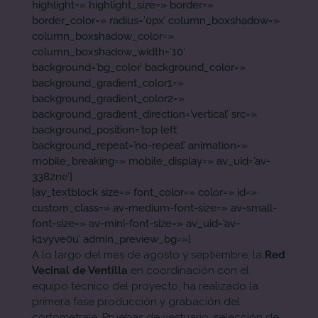
highlight=» highlight_size=» border=»
border_color=» radius=’0px’ column_boxshadow=»
column_boxshadow_color=»
column_boxshadow_width=’10’
background=’bg_color’ background_color=»
background_gradient_color1=»
background_gradient_color2=»
background_gradient_direction=’vertical’ src=»
background_position=’top left’
background_repeat=’no-repeat’ animation=»
mobile_breaking=» mobile_display=» av_uid=’av-
3382ne’]
[av_textblock size=» font_color=» color=» id=»
custom_class=» av-medium-font-size=» av-small-
font-size=» av-mini-font-size=» av_uid=’av-
k1vyve0u’ admin_preview_bg=»]
A lo largo del mes de agosto y septiembre, la
Red
Vecinal de Ventilla
en coordinación con el
equipo técnico del proyecto, ha realizado la
primera fase producción y grabación del
cortometraje. Pruebas de vestuario, selección de