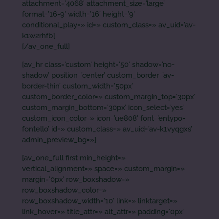
attachment=’4068′ attachment_size=’large’
format=’16-9′ width=’16’ height=’9′
conditional_play=» id=» custom_class=» av_uid=’av-
k1w2rhfb’]
[/av_one_full]
[av_hr class=’custom’ height=’50’ shadow=’no-
shadow’ position=’center’ custom_border=’av-
border-thin’ custom_width=’50px’
custom_border_color=» custom_margin_top=’30px’
custom_margin_bottom=’30px’ icon_select=’yes’
custom_icon_color=» icon=’ue808′ font=’entypo-
fontello’ id=» custom_class=» av_uid=’av-k1vyqgxs’
admin_preview_bg=»]
[av_one_full first min_height=»
vertical_alignment=» space=» custom_margin=»
margin=’0px’ row_boxshadow=»
row_boxshadow_color=»
row_boxshadow_width=’10’ link=» linktarget=»
link_hover=» title_attr=» alt_attr=» padding=’0px’