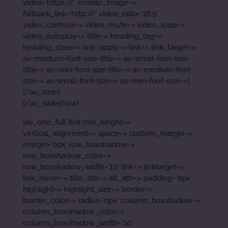
video=’https://’ mobile_image=»
fallback_link=’http://’ video_ratio=’16:9′
video_controls=» video_mute=» video_loop=»
video_autoplay=» title=» heading_tag=»
heading_class=» link_apply=» link=» link_target=»
av-medium-font-size-title=» av-small-font-size-
title=» av-mini-font-size-title=» av-medium-font-
size=» av-small-font-size=» av-mini-font-size=»]
[/av_slide]
[/av_slideshow]
[av_one_full first min_height=»
vertical_alignment=» space=» custom_margin=»
margin=’0px’ row_boxshadow=»
row_boxshadow_color=»
row_boxshadow_width=’10’ link=» linktarget=»
link_hover=» title_attr=» alt_attr=» padding=’0px’
highlight=» highlight_size=» border=»
border_color=» radius=’0px’ column_boxshadow=»
column_boxshadow_color=»
column_boxshadow_width=’10’