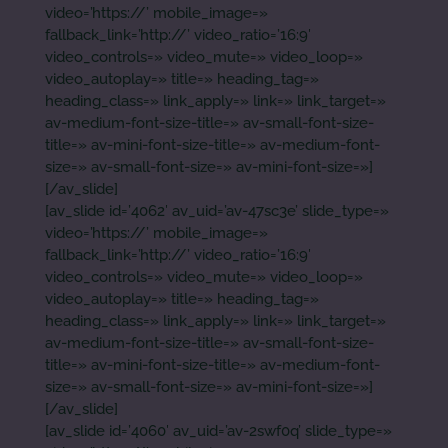
video=’https://’ mobile_image=»
fallback_link=’http://’ video_ratio=’16:9′
video_controls=» video_mute=» video_loop=»
video_autoplay=» title=» heading_tag=»
heading_class=» link_apply=» link=» link_target=»
av-medium-font-size-title=» av-small-font-size-
title=» av-mini-font-size-title=» av-medium-font-
size=» av-small-font-size=» av-mini-font-size=»]
[/av_slide]
[av_slide id=’4062′ av_uid=’av-47sc3e’ slide_type=»
video=’https://’ mobile_image=»
fallback_link=’http://’ video_ratio=’16:9′
video_controls=» video_mute=» video_loop=»
video_autoplay=» title=» heading_tag=»
heading_class=» link_apply=» link=» link_target=»
av-medium-font-size-title=» av-small-font-size-
title=» av-mini-font-size-title=» av-medium-font-
size=» av-small-font-size=» av-mini-font-size=»]
[/av_slide]
[av_slide id=’4060′ av_uid=’av-2swf0q’ slide_type=»