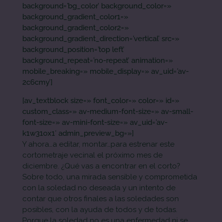
background=’bg_color’ background_color=»
background_gradient_color1=»
background_gradient_color2=»
background_gradient_direction=’vertical’ src=»
background_position=’top left’
background_repeat=’no-repeat’ animation=»
mobile_breaking=» mobile_display=» av_uid=’av-
2c6cmy’]
[av_textblock size=» font_color=» color=» id=»
custom_class=» av-medium-font-size=» av-small-
font-size=» av-mini-font-size=» av_uid=’av-
k1w31ox1′ admin_preview_bg=»]
Y ahora…a editar, montar…para estrenar este
cortometraje vecinal el próximo mes de
diciembre. ¿Qué vas a encontrar en el corto?
Sobre todo, una mirada sensible y comprometida
con la soledad no deseada y un intento de
contar que otros finales a las soledades son
posibles, con la ayuda de todos y de todas.
Porque la soledad no es una enfermedad ni se